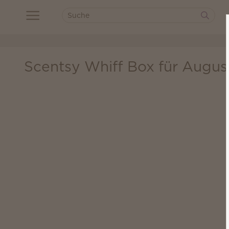
Scentsy Whiff Box für Augus