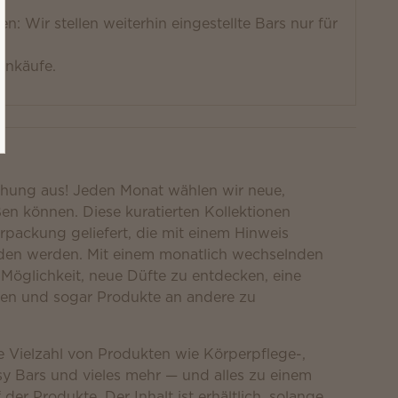
n: Wir stellen weiterhin eingestellte Bars nur für
inkäufe.
chung aus! Jeden Monat wählen wir neue,
ßen können. Diese kuratierten Kollektionen
Verpackung geliefert, die mit einem Hinweis
inden werden. Mit einem monatlich wechselnden
 Möglichkeit, neue Düfte zu entdecken, eine
nen und sogar Produkte an andere zu
e Vielzahl von Produkten wie Körperpflege-,
y Bars und vieles mehr — und alles zu einem
der Produkte. Der Inhalt ist erhältlich, solange