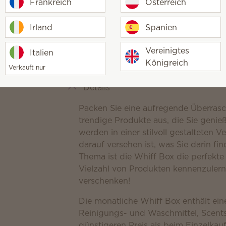
Bestellungen über 93 €
Frankreich
Österreich
Immer meinen Lieblingsbar erhalte
Sie her!
Irland
Spanien
Sammeln Sie Punkte für weitere E
Vereinigtes
Italien
Königreich
Verkauft nur
Details
Packen Sie eine aufregende Überras
trendige Produkte aus, die Sie genie
werden in einer stilvoll gestalteten 
darauf versehen ist, was Sie darin f
Thema ist die Whiff Box die perfekte
Vielzahl von Produkten kennenzuler
verschenken!
Die monatliche Whiff Box enthält ein
Reinigungs- und Waschmittel, Scents
günstigeren Preis als beim Einzelkauf 