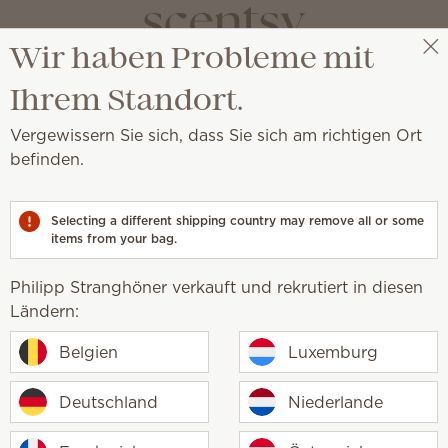
Wir haben Probleme mit
Philipp Stranghöner
Party auswählen
Ihrem Standort.
t
Vergewissern Sie sich, dass Sie sich am richtigen Ort
Die Verpackung kann au
befinden.
55,00 €
Selecting a different shipping country may remove all or some
Add to Bag
items from your bag.
MENGE
Philipp Stranghöner verkauft und rekrutiert in diesen
Einmaliger Einkauf
Ländern:
Belgien
Luxemburg
Scentsy Club abonnieren
Deutschland
Günstiger Versand und keine Sce
Niederlande
10 % Rabatt auf Bestellungen übe