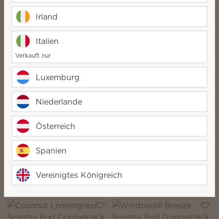
Luna Scentsy Pod
Doppelpack
Lemon Verbena
Irland
Scentsy Pod
Doppelpack
Italien
15,50 €
15,50 €
Verkauft nur
Quantity
Quantity
Luxemburg
Niederlande
Österreich
Neu
Im Trend
Shimmer Scentsy Pod
Silver-N-Gold Scentsy
Doppelpack
Spanien
Pod Doppelpack
15,50 €
15,50 €
Vereinigtes Königreich
Quantity
Quantity