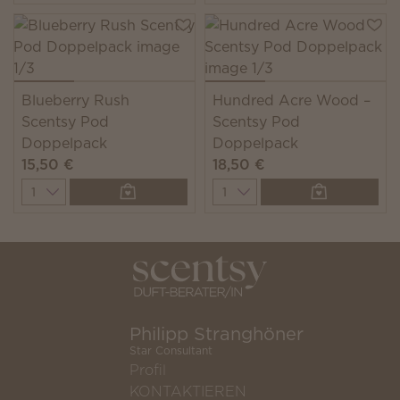
Blueberry Rush
Hundred Acre Wood –
Scentsy Pod
Scentsy Pod
Doppelpack
Doppelpack
15,50 €
18,50 €
Quantity
Quantity
Philipp Stranghöner
Star Consultant
Profil
KONTAKTIEREN