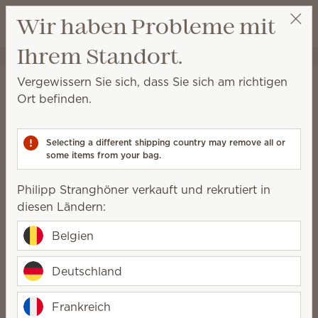
Warenkorb a
Wir haben Probleme mit
Wunschliste
Ihrem Standort.
Philipp Stranghöner
Party auswählen
Startseite
Scentsy Air und Pods
Pods
Vergewissern Sie sich, dass Sie sich am richtigen
Pods
Ort befinden.
Gefüllt mit verschüttungssicheren Duftkügelchen
liefern Scentsy Pods bis zu 120 Stunden lang Duft,
Selecting a different shipping country may remove all or
wenn sie mit unseren Scentsy Air Produkten
some items from your bag.
verwendet werden.
Philipp Stranghöner verkauft und rekrutiert in
22 Ergebnisse
Relevanz
Filter
diesen Ländern:
6 Produkte kaufen, 10 % sparen.
Belgien
Lizenzierte Produkte und Kombi-Angebote ausgeschlossen.
Deutschland
Frankreich