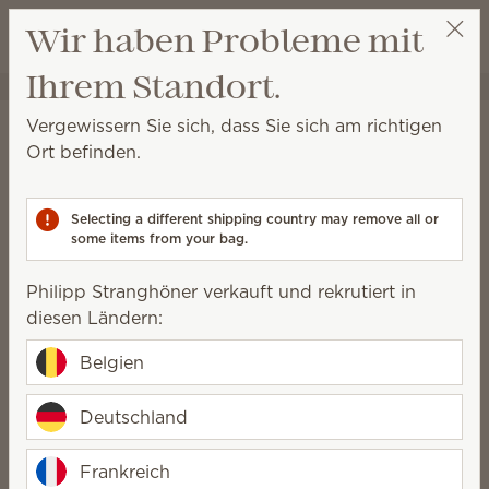
Warenkorb a
Wir haben Probleme mit
Wunschliste
Ihrem Standort.
Philipp Stranghöner
Party auswählen
Startseite
Kerzen
Vergewissern Sie sich, dass Sie sich am richtigen
Duftkerzen von Scentsy
Ort befinden.
Unsere Duftkerzen werden von Hand mit einer
hochwertigen Sojawachsmischung gegossen, die für
Selecting a different shipping country may remove all or
ein sauberes, gleichmäßiges Abbrennen und ein
some items from your bag.
luxuriöses Dufterlebnis sorgt.
Philipp Stranghöner verkauft und rekrutiert in
4 Ergebnisse
Relevanz
Filter
diesen Ländern:
3 Produkte kaufen, 20 % sparen!
Belgien
2 Produkte kaufen, 10 % sparen!
Kombi-Angebote ausgeschlossen.
Deutschland
Frankreich