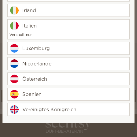
Sauberkeit.
Irland
Italien
Verkauft nur
Luxemburg
Scentsy Club
Niederlande
Sparen Sie 10 % oder mehr bei
qualifizierten Bestellungen.
Österreich
Spanien
Jetzt abonnieren
Vereinigtes Königreich