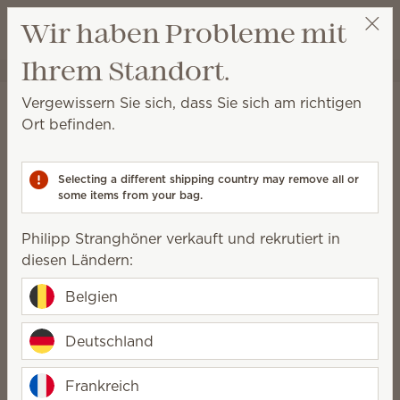
Warenkorb a
Wir haben Probleme mit
Wunschliste
Ihrem Standort.
Philipp Stranghöner
Party auswählen
Startseite
Reinigung
Vergewissern Sie sich, dass Sie sich am richtigen
Reinigung
Ort befinden.
Für die tägliche Reinigung, die Tiefenreinigung und
alles dazwischen.
Selecting a different shipping country may remove all or
some items from your bag.
Badreiniger
Sprühreiniger
Philipp Stranghöner verkauft und rekrutiert in
diesen Ländern:
Vollendete Sauberkeit
Belgien
Deutschland
Sorgen Sie ganz ohne Phosphate,
Farbstoffe, Ammoniak, Chlor oder
Frankreich
Bleichmittel für perfekte