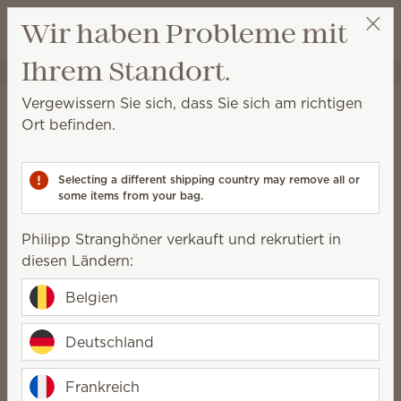
Warenkorb a
Wir haben Probleme mit
Wunschliste
Ihrem Standort.
Philipp Stranghöner
Party auswählen
Informationen zum
Vergewissern Sie sich, dass Sie sich am richtigen
Ort befinden.
Versand*
Bestellungen nach Deutschland:
Selecting a different shipping country may remove all or
Bei einem Verkaufswert von bis zu 619,99 € kostet der
some items from your bag.
Versand 7 €.
Philipp Stranghöner verkauft und rekrutiert in
Bei einem Verkaufswert von 620 € und mehr ist der
diesen Ländern:
Versand gratis.
Belgien
Alle Versandkosten verstehen sich inklusive MwSt.
Widerrufsrecht
Deutschland
Sie haben das Recht, binnen vierzehn Tagen ohne
Angabe von Gründen diesen Vertrag zu widerrufen.
Frankreich