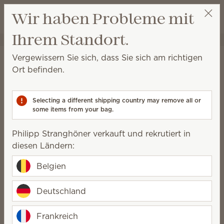
Warenkorb a
Wir haben Probleme mit
Wunschliste
Ihrem Standort.
Philipp Stranghöner
Party auswählen
Startseite
Elektrische Duftlampen und Wachs
Schalen und Deckel für
Vergewissern Sie sich, dass Sie sich am richtigen
Elektrische Duftlampen
Ort befinden.
Schalen und Deckel für
Elektrische Duftlampen
Selecting a different shipping country may remove all or
Der Deckel oder die Schale für Ihre
some items from your bag.
Lieblingsduftlampe ist unauffindbar oder
Philipp Stranghöner verkauft und rekrutiert in
zerbrochen? Wir bieten eine Vielzahl von Ersatzteilen
diesen Ländern:
für einige unserer zuvor veröffentlichten Elektrischen
Duftlampen an.
Belgien
193 Ergebnisse
Relevanz
Filter
Deutschland
Frankreich