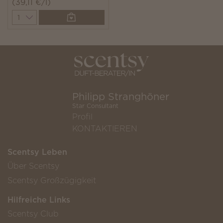
(39,11 €/l)
Quantity
Philipp Stranghöner
Star Consultant
Profil
KONTAKTIEREN
Scentsy Leben
Über Scentsy
Scentsy Großzügigkeit
Hilfreiche Links
Scentsy Club