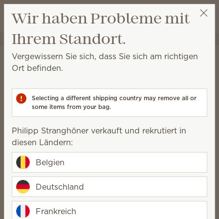
Warenkorb a
Wir haben Probleme mit
Wunschliste
Ihrem Standort.
Philipp Stranghöner
Party auswählen
Startseite
Wäschepflege
Textilerfrischer
Vergewissern Sie sich, dass Sie sich am richtigen
Textilerfrischer
Ort befinden.
Sprühen Sie diesen Textilerfrischer auf schwer zu
waschende Textilien, wenn Sie Lust auf Scentsy Duft
Selecting a different shipping country may remove all or
haben.
some items from your bag.
5 Ergebnisse
Relevanz
Filter
Philipp Stranghöner verkauft und rekrutiert in
diesen Ländern:
Belgien
Scentsy Textilerfrischer
Deutschland
Scentsy Textilerfrischer
Fluffy Fleece
Magnolia Shimmer
18,50 €
Frankreich
18,50 €