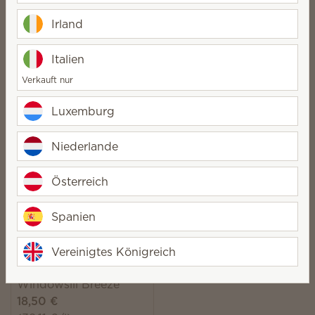
(39,11 €/l)
(39,11 €/l)
Irland
Quantity
Quantity
Italien
Verkauft nur
Scentsy Textilerfrischer
Scentsy Textilerfrischer
Luxemburg
Clothesline
Fiji Flower
18,50 €
18,50 €
Niederlande
(39,11 €/l)
(39,11 €/l)
Quantity
Quantity
Österreich
Spanien
Vereinigtes Königreich
Scentsy Textilerfrischer
Windowsill Breeze
18,50 €