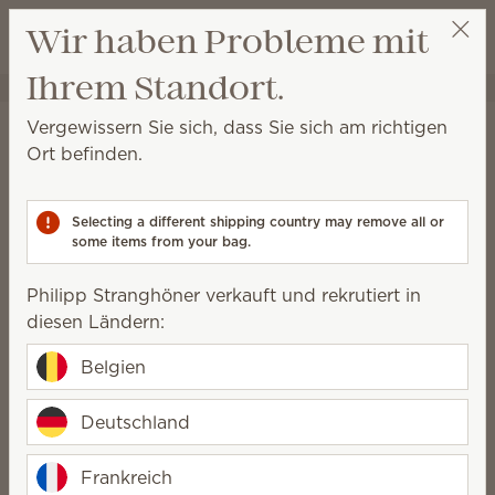
Warenkorb a
Wir haben Probleme mit
Wunschliste
Ihrem Standort.
Philipp Stranghöner
Party auswählen
Startseite
Wäschepflege
Vergewissern Sie sich, dass Sie sich am richtigen
Wäschepflege
Ort befinden.
Leistungsstarke Formeln und ein wunderbarer Duft
sind das Geheimnis für saubere, frische und
Selecting a different shipping country may remove all or
unwiderstehliche Wäsche.
some items from your bag.
Philipp Stranghöner verkauft und rekrutiert in
Textilerfrischer
Scentsy Suds
diesen Ländern:
Wäscheduft
Belgien
Es ist Waschtag
Deutschland
Frankreich
Unsere Scentsy