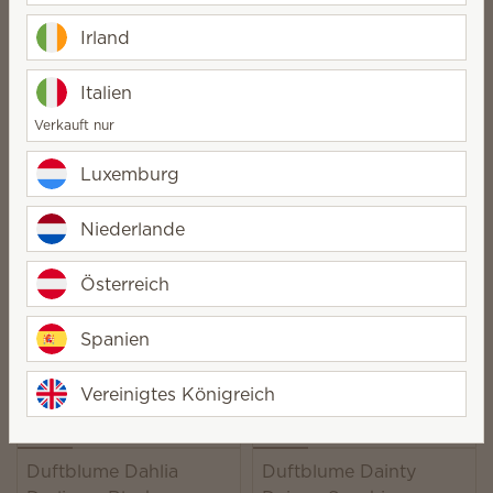
Darling - Luna
Duftblume Dahlia
Darling - Clothesline
Irland
28,00 €
28,00 €
Quantity
Quantity
Italien
Verkauft nur
Luxemburg
Duftblume Dainty
Niederlande
Daisy - Shimmer
Duftblume Dahlia
Darling - Amazon Rain
Österreich
28,00 €
28,00 €
Quantity
Quantity
Spanien
Vereinigtes Königreich
Duftblume Dahlia
Duftblume Dainty