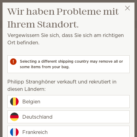
Warenkorb a
Wir haben Probleme mit
Wunschliste
Ihrem Standort.
Philipp Stranghöner
Party auswählen
Startseite
Kabellos
Duftblumen
Vergewissern Sie sich, dass Sie sich am richtigen
Duftblumen
Ort befinden.
Unsere eleganten, handgefertigten Duftblumen
verbreiten wunderbaren Duft und sehen in jedem
Selecting a different shipping country may remove all or
Raum bezaubernd aus.
some items from your bag.
49 Ergebnisse
Relevanz
Filter
Philipp Stranghöner verkauft und rekrutiert in
diesen Ländern:
3 Produkte kaufen, 10 % sparen!
Lizenzierte Produkte und Kombi-Angebote ausgeschlossen.
Belgien
Deutschland
Duftblume Dahlia
Frankreich